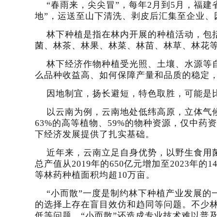
“春雨来，尖尖冒”，每年2月到5月，福
地”，运送至山下清洗、剥皮后汇集至企业、
林下种植是指在林内开展的种植活动，包
菌、林茶、林果、林菜、林苗、林草、林花
林下经济作物种植受光照、土壤、水源等
么品种收益高、如何保障产量和品质的稳定
因地制宜，扬长避短，特色取胜，可能是
以云南为例，云南地处低纬高原，立体气候
63%的高等植物、59%的物种资源，仅中
下经济发展提供了扎实基础。
近年来，云南立足自身优势，以野生食用
总产值从2019年的650亿元增加至2023
等林药种植面积均超10万亩。
“小而散”一度是制约林下种植产业发展
的选择上存在盲目效仿和趋同等问题。不少
低等问题。“小而散”还造成专业技术难以普