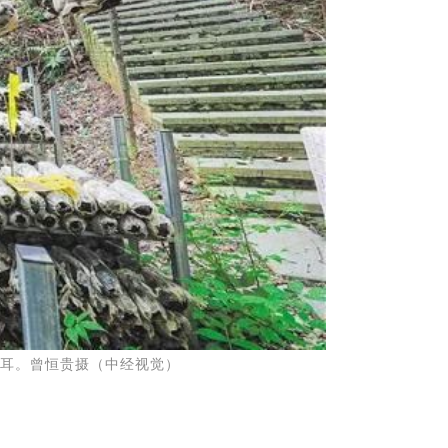
石耳。曾恒贵摄（中经视觉）