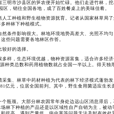
建省三明市沙县区的笋农便开始忙碌。他们走进竹林，
园区，销往全国各地，成了百姓餐桌上的美味佳肴。
括人工种植和野生植物资源抚育。记者从国家林草局了
等多种林下种植模式。
自然条件影响很大。林地环境地势高差大、光照不均匀
，这些问题需要各地林区作答。
比较好的选择。
多样，生态环境优越，物种资源富集，适合许多经济作
药资源种类总数和药用植物数就占全国一半以上。得天
菌采集、林草中药材种植为代表的林下经济模式蓬勃发
年的1481亿元，位居全国前列。其中，野生食用菌适应
的一个瓶颈。大部分林农因常年身处边远山区消息滞后
林场林下种植的产品还是以区域性自产自销为主，被动
及和提高，遇到产量低、病虫害等问题无法及时有效处