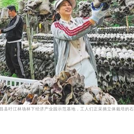
广昌县旴江林场林下经济产业园示范基地，工人们正采摘立体栽培的