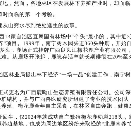
宝地，然而，各地林区在发展林下养殖产业时，却面临
殖时面临的第一个考验。
鹿从山穷水尽到绝处逢生的故事。
西13家自治区直属国有林场中“个头”最小的，其中近3
养”项目。1999年，南宁树木园买进360头种鹿，开
550多头，鹿场正式挂牌广西良凤江梅花鹿产业有限公
。从鹿场开张起，鹿崽存活率就长期徘徊在20%至30
自治区林业局提出林下经济“一场一品”创建工作，南宁
司正式更名为广西鹿呦山生态养殖有限责任公司。公司
种群结构，并与广西兽医研究所组建了专业的技术团队
然养殖。梅花鹿全年自主采食，在林区自由奔跑，健康
回生，仅2024年就成功自主繁殖梅花鹿幼崽218头，
鹿养殖基地，也成为周边地区纷纷来取经的“北鹿南养”