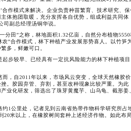
林农’合作模式来解决。企业负责种苗繁育、技术研究、
同主体抱团取暖，充分发挥各自优势，组成利益共同体
公司副总经理汤铜华说。
分田”之称，林地面积1.32亿亩，自然分布植物55
林农”合作模式，林下种植产业发展形势喜人。以竹笋为
种繁多，鲜嫩可口。
是起步较早、已经具有一定抗风险能力的林下种植项目
而，自2011年以来，市场风云突变，全球天然橡胶
受挫。胶园弃管、弃割，甚至改种现象比较严重。为此
和产业化研发，筛选出了珠芽黄魔芋、山乌龟、截形姜
约1公里处，记者见到云南省热带作物科学研究所占地
到20米以上，在橡胶树间套种上述经济作物。如此布