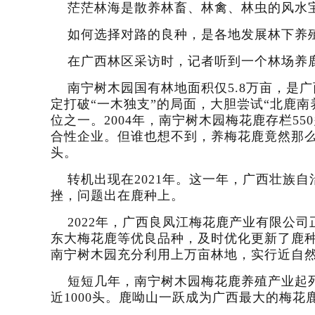
茫茫林海是散养林畜、林禽、林虫的风水
如何选择对路的良种，是各地发展林下养
在广西林区采访时，记者听到一个林场养
南宁树木园国有林地面积仅5.8万亩，是广
定打破“一木独支”的局面，大胆尝试“北鹿南
位之一。2004年，南宁树木园梅花鹿存栏
合性企业。但谁也想不到，养梅花鹿竟然那么难
头。
转机出现在2021年。这一年，广西壮族
挫，问题出在鹿种上。
2022年，广西良凤江梅花鹿产业有限公
东大梅花鹿等优良品种，及时优化更新了鹿
南宁树木园充分利用上万亩林地，实行近自
短短几年，南宁树木园梅花鹿养殖产业起死
近1000头。鹿呦山一跃成为广西最大的梅花